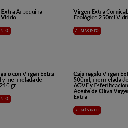
 Extra Arbequina
Virgen Extra Cornica
Vidrio
Ecológico 250ml Vidr
INFO
MÁS INFO
egalo con Virgen Extra
Caja regalo Virgen Ex
l y mermelada de
500ml, mermelada d
210 gr
AOVE y Esferificacio
Aceite de Oliva Virge
Extra
INFO
MÁS INFO