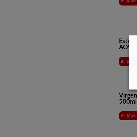
MÁS 
Estuc
AOVE 
MÁS 
Virgen
500ml 
MÁS 