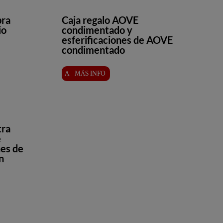
bra
Caja regalo AOVE
io
condimentado y
esferificaciones de AOVE
condimentado
MÁS INFO
tra
e
nes de
n