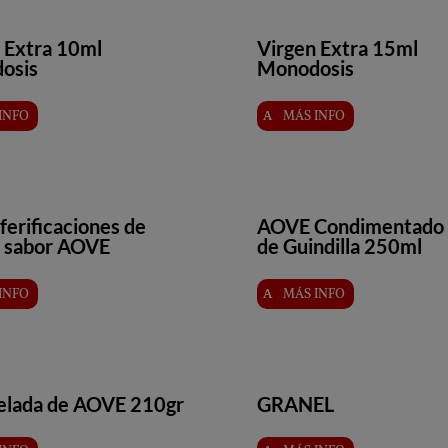
 Extra 10ml
Virgen Extra 15ml
osis
Monodosis
INFO
MÁS INFO
ferificaciones de
AOVE Condimentado 
e sabor AOVE
de Guindilla 250ml
INFO
MÁS INFO
lada de AOVE 210gr
GRANEL