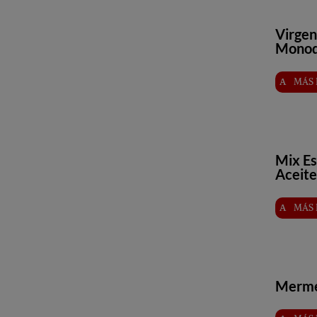
Virgen
Monod
MÁS 
Mix Es
Aceit
MÁS 
Merme