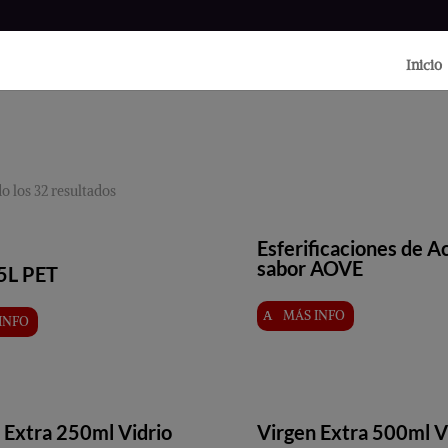
Inicio
 los 32 resultados
Esferificaciones de A
sabor AOVE
5L PET
MÁS INFO
INFO
 Extra 250ml Vidrio
Virgen Extra 500ml V