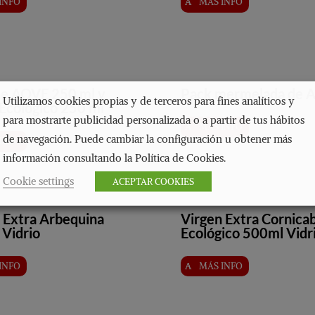
INFO
MÁS INFO
he AOVE 250 ml y
Pack mermelada de 
Utilizamos cookies propias y de terceros para fines analíticos y
Ecológico 250 ml
para mostrarte publicidad personalizada o a partir de tus hábitos
MÁS INFO
de navegación. Puede cambiar la configuración u obtener más
INFO
información consultando la Política de Cookies.
Cookie settings
ACEPTAR COOKIES
 Extra Arbequina
Virgen Extra Cornica
Vidrio
Ecológico 500ml Vidr
INFO
MÁS INFO