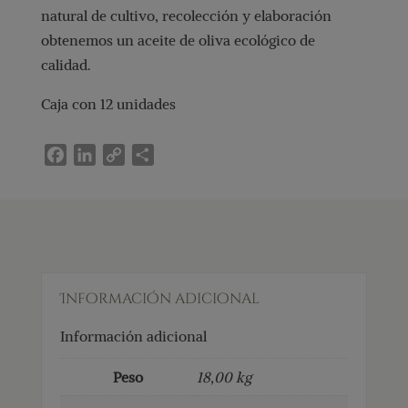
natural de cultivo, recolección y elaboración
obtenemos un aceite de oliva ecológico de
calidad.
Caja con 12 unidades
F
L
C
C
a
i
o
o
c
n
p
m
e
k
y
p
b
e
L
a
o
d
i
r
o
I
n
t
Información adicional
k
n
k
i
r
Información adicional
Peso
18,00 kg