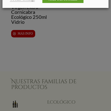
Virgen Extra
Cornicabra
Ecológico 250ml
Vidrio
MÁS INFO
Nuestras familias de
productos
Ecológico