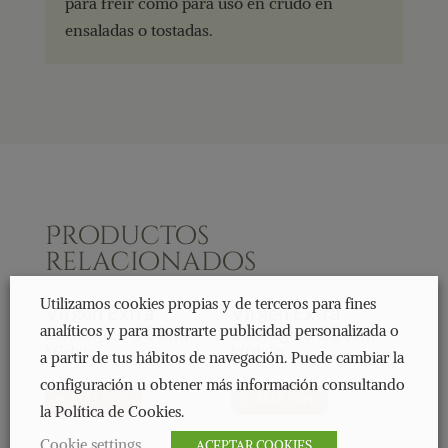
para freír como para uso en crudo en
ensaladas o tostadas.
Productos
relacionados
Utilizamos cookies propias y de terceros para fines
Virgen Extra
Virgen Extra
Ecológico 500ml
Ecológico 250ml
analíticos y para mostrarte publicidad personalizada o
Vidrio
Vidrio
a partir de tus hábitos de navegación. Puede cambiar la
configuración u obtener más información consultando
MÁS INFO
MÁS INFO
la Política de Cookies.
Cookie settings
ACEPTAR COOKIES