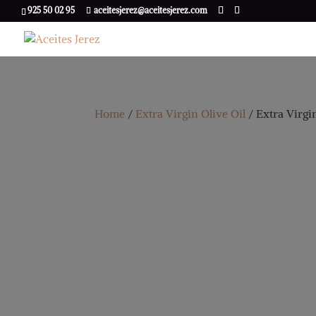
925 50 02 95
aceitesjerez@aceitesjerez.com
Home
/
Extra Virgin Olive Oil
/ Extra Virgi