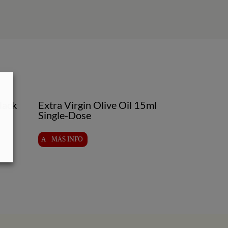
lack
Extra Virgin Olive Oil 15ml
Single-Dose
MÁS INFO