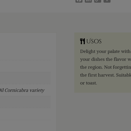
a
i
o
h
c
n
p
a
e
k
y
r
b
e
L
e
o
d
i
Usos
o
I
n
k
n
k
Delight your palate wit
your dishes the flavor w
the region. Not forgetti
the first harvest. Suitab
or toast.
Oil Cornicabra variety