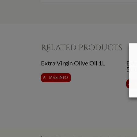
Related products
Extra Virgin Olive Oil 1L
Extr
500
MÁS INFO
M